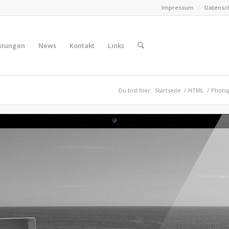
Impressum
Datensc
stungen
News
Kontakt
Links
Du bist hier:
Startseite
/
HTML
/
Photo