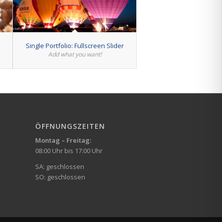
Single Portfolio: Fullscreen Slider
Add what you want!
ÖFFNUNGSZEITEN
Montag – Freitag:
08:00 Uhr bis 17:00 Uhr
SA: geschlossen
SO: geschlossen